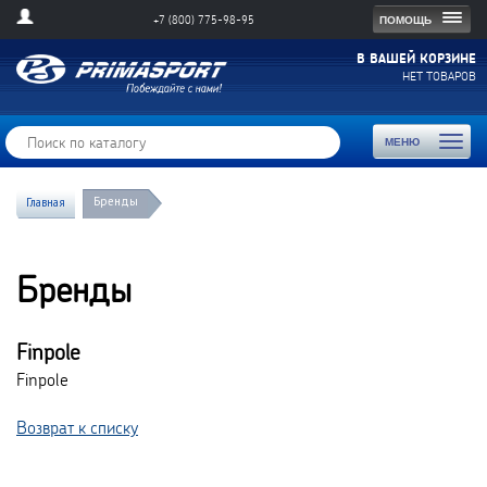
Togg
ПОМОЩЬ
+7 (800) 775-98-95
navig
В ВАШЕЙ КОРЗИНЕ
НЕТ ТОВАРОВ
Toggl
МЕНЮ
naviga
Бренды
Главная
Бренды
Finpole
Finpole
Возврат к списку