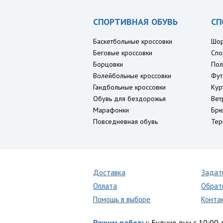
СПОРТИВНАЯ ОБУВЬ
СП
Баскетбольные кроссовки
Шо
Беговые кроссовки
Спо
Борцовки
Пол
Волейбольные кроссовки
Фут
Гандбольные кроссовки
Кур
Обувь для бездорожья
Вет
Марафонки
Брю
Повседневная обувь
Тер
Доставка
Задат
Оплата
Обрат
Помощь в выборе
Конта
Режим работы:
Будние дни с 10:00 