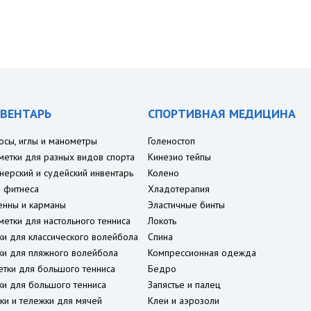
ВЕНТАРЬ
СПОРТИВНАЯ МЕДИЦИНА
осы, иглы и манометры
Голеностоп
метки для разных видов спорта
Кинезио тейпы
нерский и судейский инвентарь
Колено
 фитнеса
Хладотерапия
енны и карманы
Эластичные бинты
метки для настольного тенниса
Локоть
ки для классического волейбола
Спина
ки для пляжного волейбола
Компрессионная одежда
етки для большого тенниса
Бедро
ки для большого тенниса
Запястье и палец
ки и тележки для мячей
Клеи и аэрозоли