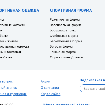
ОРТИВНАЯ ОДЕЖДА
СПОРТИВНАЯ ФОРМА
рты
Разминочная форма
ртивные костюмы
Волейбольная форма
о
Борцовское трико
болки
Футбольная форма
тки и жилеты
Баскетбольная форма
розащитная одежда
Беговая форма
ки и толстовки
Теннисная форма
мобелье
Форма фитнес/тренинг
Подписаться н
ь вопрос
Акции
ный звонок
О компании
кная информация
Карта сайта
до 19:00
Офис в московской области: