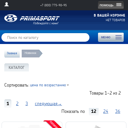
Togg
ПОМОЩЬ
+7 (800) 775-98-95
navig
В ВАШЕЙ КОРЗИНЕ
НЕТ ТОВАРОВ
Toggl
МЕНЮ
naviga
Новинки
Главная
КАТАЛОГ
Сортировать:
цена по возрастанию
Товары
1-2
из
2
1
2
3
следующая→
Показать по
12
24
36