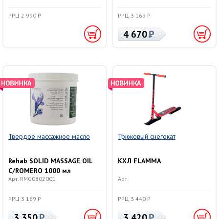
РРЦ 2 990 Р
РРЦ 3 169 Р
4 670
Твердое массажное масло
Трюковый снегокат
Rehab SOLID MASSAGE OIL
КХЛ FLAMMA
C/ROMERO 1000 мл
Арт. RMG0802001
Арт.
РРЦ 3 169 Р
РРЦ 3 440 Р
3 350
3 420