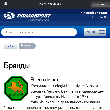
ПОМОЩЬ
+7 (800) 775-98-95
В ВАШЕЙ КОРЗИНЕ
НЕТ ТОВАРОВ
Toggl
МЕНЮ
naviga
Бренды
Главная
Бренды
El leon de oro
Компания Tecnología Deportiva S.A. была
основана Антонио Бенимели в Кальоса-де-
Сегура (Аликанте, Испания) в 1979
году. Изначально деятельность компании
была сосредоточена на местном рынке, но, в конечном итоге,