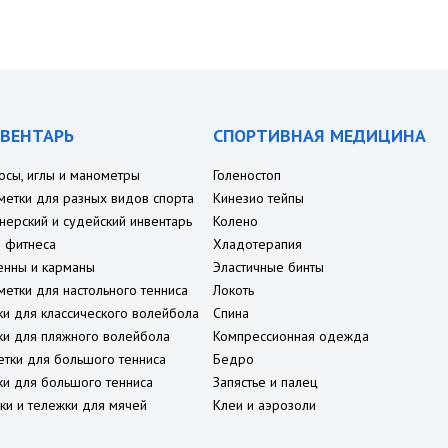
ВЕНТАРЬ
СПОРТИВНАЯ МЕДИЦИНА
осы, иглы и манометры
Голеностоп
метки для разных видов спорта
Кинезио тейпы
нерский и судейский инвентарь
Колено
 фитнеса
Хладотерапия
енны и карманы
Эластичные бинты
метки для настольного тенниса
Локоть
ки для классического волейбола
Спина
ки для пляжного волейбола
Компрессионная одежда
етки для большого тенниса
Бедро
ки для большого тенниса
Запястье и палец
ки и тележки для мячей
Клеи и аэрозоли