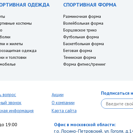
ОРТИВНАЯ ОДЕЖДА
СПОРТИВНАЯ ФОРМА
рты
Разминочная форма
ртивные костюмы
Волейбольная форма
о
Борцовское трико
болки
Футбольная форма
тки и жилеты
Баскетбольная форма
розащитная одежда
Беговая форма
ки и толстовки
Теннисная форма
мобелье
Форма фитнес/тренинг
Подписаться н
ь вопрос
Акции
ный звонок
О компании
кная информация
Карта сайта
до 19:00
Офис в московской области:
г.о. Лосино-Петровский, ул. Гоголя, д.1