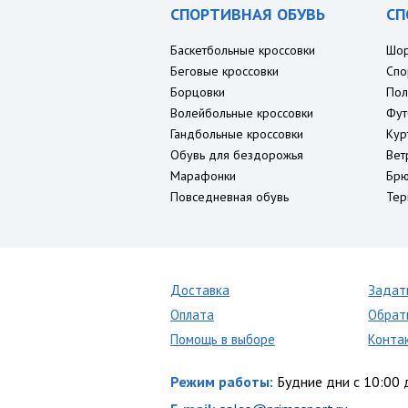
СПОРТИВНАЯ ОБУВЬ
СП
Баскетбольные кроссовки
Шо
Беговые кроссовки
Спо
Борцовки
Пол
Волейбольные кроссовки
Фут
Гандбольные кроссовки
Кур
Обувь для бездорожья
Вет
Марафонки
Брю
Повседневная обувь
Тер
Доставка
Задат
Оплата
Обрат
Помощь в выборе
Конта
Режим работы:
Будние дни с 10:00 