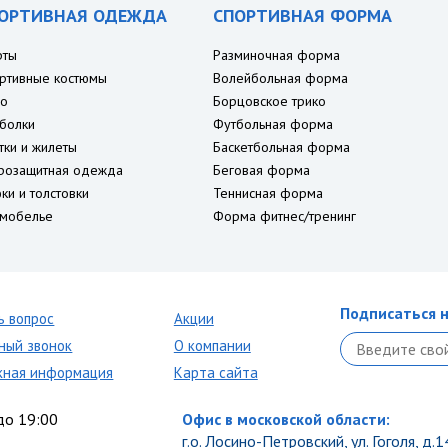
ОРТИВНАЯ ОДЕЖДА
СПОРТИВНАЯ ФОРМА
рты
Разминочная форма
ртивные костюмы
Волейбольная форма
о
Борцовское трико
болки
Футбольная форма
тки и жилеты
Баскетбольная форма
розащитная одежда
Беговая форма
ки и толстовки
Теннисная форма
мобелье
Форма фитнес/тренинг
Подписаться н
ь вопрос
Акции
ный звонок
О компании
кная информация
Карта сайта
до 19:00
Офис в московской области:
г.о. Лосино-Петровский, ул. Гоголя, д.1