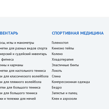
ВЕНТАРЬ
СПОРТИВНАЯ МЕДИЦИНА
осы, иглы и манометры
Голеностоп
метки для разных видов спорта
Кинезио тейпы
нерский и судейский инвентарь
Колено
 фитнеса
Хладотерапия
енны и карманы
Эластичные бинты
метки для настольного тенниса
Локоть
ки для классического волейбола
Спина
ки для пляжного волейбола
Компрессионная одежда
етки для большого тенниса
Бедро
ки для большого тенниса
Запястье и палец
ки и тележки для мячей
Клеи и аэрозоли