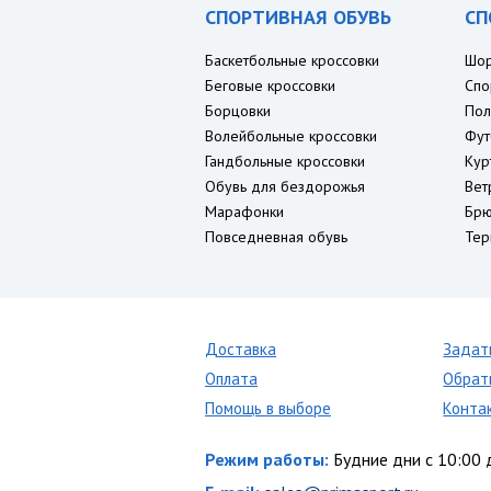
СПОРТИВНАЯ ОБУВЬ
СП
Баскетбольные кроссовки
Шо
Беговые кроссовки
Спо
Борцовки
Пол
Волейбольные кроссовки
Фут
Гандбольные кроссовки
Кур
Обувь для бездорожья
Вет
Марафонки
Брю
Повседневная обувь
Тер
Доставка
Задат
Оплата
Обрат
Помощь в выборе
Конта
Режим работы:
Будние дни с 10:00 