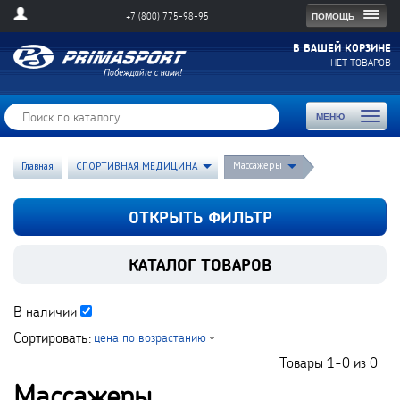
Togg
ПОМОЩЬ
+7 (800) 775-98-95
navig
В ВАШЕЙ КОРЗИНЕ
НЕТ ТОВАРОВ
Toggl
МЕНЮ
naviga
Массажеры
Главная
СПОРТИВНАЯ МЕДИЦИНА
ОТКРЫТЬ ФИЛЬТР
КАТАЛОГ ТОВАРОВ
В наличии
Сортировать:
цена по возрастанию
Товары
1-0
из
0
Массажеры