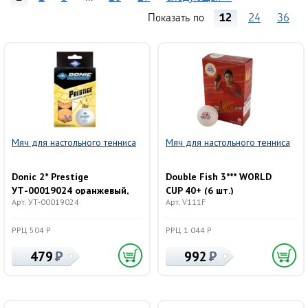
Показать по
12
24
36
Мяч для настольного тенниса
Мяч для настольного тенниса
Donic 2* Prestige
Double Fish 3*** WORLD
УТ-00019024 оранжевый,
CUP 40+ (6 шт.)
Арт. УТ-00019024
Арт. V111F
6 шт.
РРЦ 504 Р
РРЦ 1 044 Р
479
992