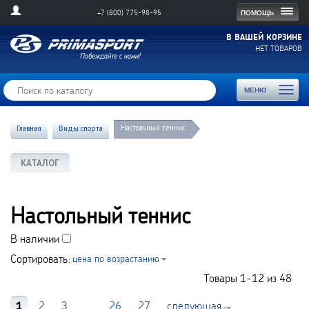
Togg
ПОМОЩЬ
+7 (800) 775-98-95
navig
В ВАШЕЙ КОРЗИНЕ
НЕТ ТОВАРОВ
Toggl
МЕНЮ
naviga
Настольный теннис
Главная
Виды спорта
КАТАЛОГ
Настольный теннис
В наличии
Сортировать:
цена по возрастанию
Товары
1-12
из
48
1
2
3
...
26
27
следующая→