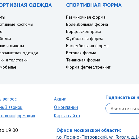
ОРТИВНАЯ ОДЕЖДА
СПОРТИВНАЯ ФОРМА
рты
Разминочная форма
ртивные костюмы
Волейбольная форма
о
Борцовское трико
болки
Футбольная форма
тки и жилеты
Баскетбольная форма
розащитная одежда
Беговая форма
ки и толстовки
Теннисная форма
мобелье
Форма фитнес/тренинг
Подписаться н
ь вопрос
Акции
ный звонок
О компании
кная информация
Карта сайта
до 19:00
Офис в московской области:
г.о. Лосино-Петровский, ул. Гоголя, д.1