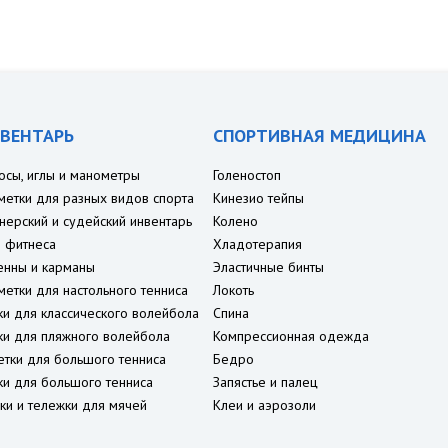
ВЕНТАРЬ
СПОРТИВНАЯ МЕДИЦИНА
осы, иглы и манометры
Голеностоп
метки для разных видов спорта
Кинезио тейпы
нерский и судейский инвентарь
Колено
 фитнеса
Хладотерапия
енны и карманы
Эластичные бинты
метки для настольного тенниса
Локоть
ки для классического волейбола
Спина
ки для пляжного волейбола
Компрессионная одежда
етки для большого тенниса
Бедро
ки для большого тенниса
Запястье и палец
ки и тележки для мячей
Клеи и аэрозоли