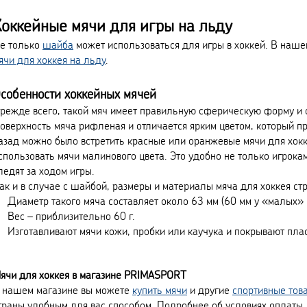
Хоккейные мячи для игры на льду
е только
шайба
может использоваться для игры в хоккей. В наш
ячи для хоккея на льду
.
собенности хоккейных мячей
режде всего, такой мяч имеет правильную сферическую форму и 
оверхность мяча рифленая и отличается ярким цветом, который пр
азад можно было встретить красные или оранжевые мячи для хокке
спользовать мячи малинового цвета. Это удобно не только игрокам
ледят за ходом игры.
ак и в случае с шайбой, размеры и материалы мяча для хоккея ст
Диаметр такого мяча составляет около 63 мм (60 мм у «малых» 
Вес – приблизительно 60 г.
Изготавливают мячи кожи, пробки или каучука и покрывают пла
ячи для хоккея в магазине PRIMASPORT
 нашем магазине вы можете
купить мячи
и другие
спортивные тов
траны удобным для вас способом. Подробнее об условиях оплаты, 