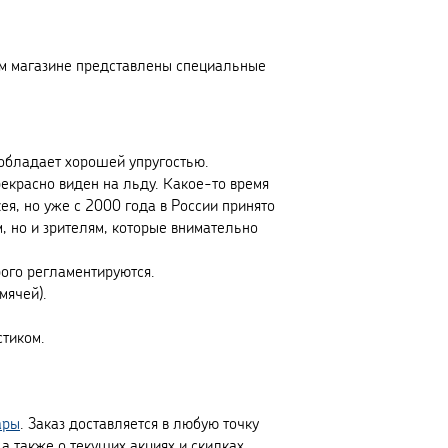
ем магазине представлены специальные
обладает хорошей упругостью.
екрасно виден на льду. Какое-то время
я, но уже с 2000 года в России принято
, но и зрителям, которые внимательно
рого регламентируются.
мячей).
стиком.
ары
. Заказ доставляется в любую точку
а также о текущих акциях и скидках