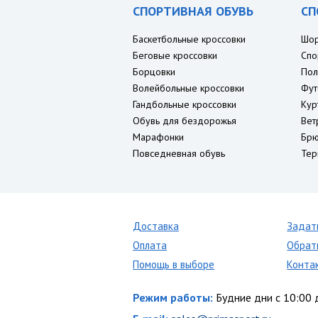
СПОРТИВНАЯ ОБУВЬ
СП
Баскетбольные кроссовки
Шо
Беговые кроссовки
Спо
Борцовки
Пол
Волейбольные кроссовки
Фут
Гандбольные кроссовки
Кур
Обувь для бездорожья
Вет
Марафонки
Брю
Повседневная обувь
Тер
Доставка
Задат
Оплата
Обрат
Помощь в выборе
Конта
Режим работы:
Будние дни с 10:00 