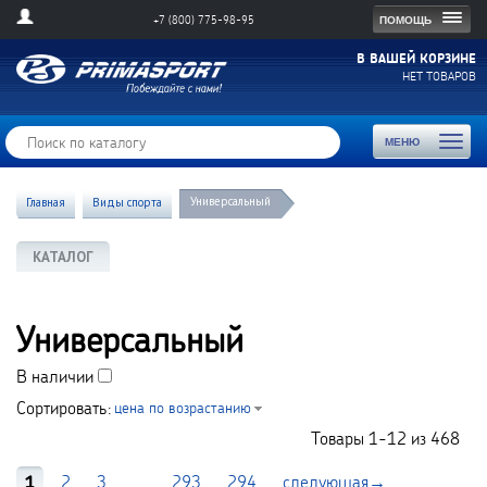
Togg
ПОМОЩЬ
+7 (800) 775-98-95
navig
В ВАШЕЙ КОРЗИНЕ
НЕТ ТОВАРОВ
Toggl
МЕНЮ
naviga
Универсальный
Главная
Виды спорта
КАТАЛОГ
Универсальный
В наличии
Сортировать:
цена по возрастанию
Товары
1-12
из
468
1
2
3
...
293
294
следующая→