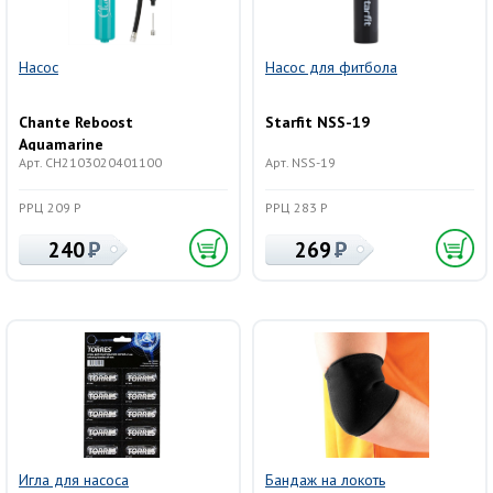
Насос
Насос для фитбола
Chante Reboost
Starfit NSS-19
Aquamarine
Арт. CH2103020401100
Арт. NSS-19
CH2103020401100
РРЦ 209 Р
РРЦ 283 Р
240
269
Игла для насоса
Бандаж на локоть