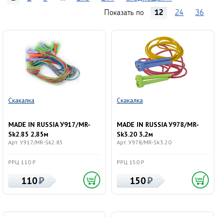
Показать по
12
24
36
Скакалка
Скакалка
MADE IN RUSSIA У917/MR-
MADE IN RUSSIA У978/MR-
Sk2.85 2,85м
Sk3.20 3,2м
Арт. У917/MR-Sk2.85
Арт. У978/MR-Sk3.20
РРЦ 110 Р
РРЦ 150 Р
110
150