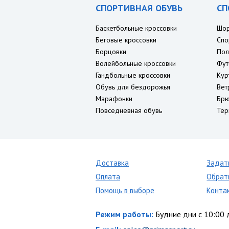
СПОРТИВНАЯ ОБУВЬ
СП
Баскетбольные кроссовки
Шо
Беговые кроссовки
Спо
Борцовки
Пол
Волейбольные кроссовки
Фут
Гандбольные кроссовки
Кур
Обувь для бездорожья
Вет
Марафонки
Брю
Повседневная обувь
Тер
Доставка
Задат
Оплата
Обрат
Помощь в выборе
Конта
Режим работы:
Будние дни с 10:00 