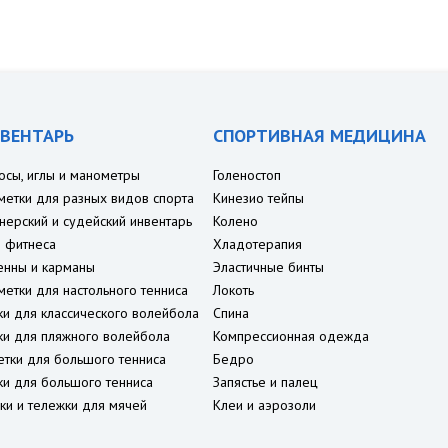
ВЕНТАРЬ
СПОРТИВНАЯ МЕДИЦИНА
осы, иглы и манометры
Голеностоп
метки для разных видов спорта
Кинезио тейпы
нерский и судейский инвентарь
Колено
 фитнеса
Хладотерапия
енны и карманы
Эластичные бинты
метки для настольного тенниса
Локоть
ки для классического волейбола
Спина
ки для пляжного волейбола
Компрессионная одежда
етки для большого тенниса
Бедро
ки для большого тенниса
Запястье и палец
ки и тележки для мячей
Клеи и аэрозоли