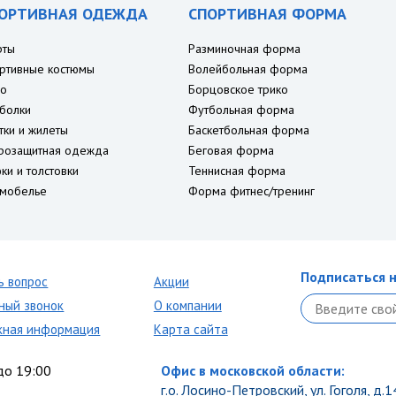
ОРТИВНАЯ ОДЕЖДА
СПОРТИВНАЯ ФОРМА
рты
Разминочная форма
ртивные костюмы
Волейбольная форма
о
Борцовское трико
болки
Футбольная форма
тки и жилеты
Баскетбольная форма
розащитная одежда
Беговая форма
ки и толстовки
Теннисная форма
мобелье
Форма фитнес/тренинг
Подписаться н
ь вопрос
Акции
ный звонок
О компании
кная информация
Карта сайта
до 19:00
Офис в московской области:
г.о. Лосино-Петровский, ул. Гоголя, д.1