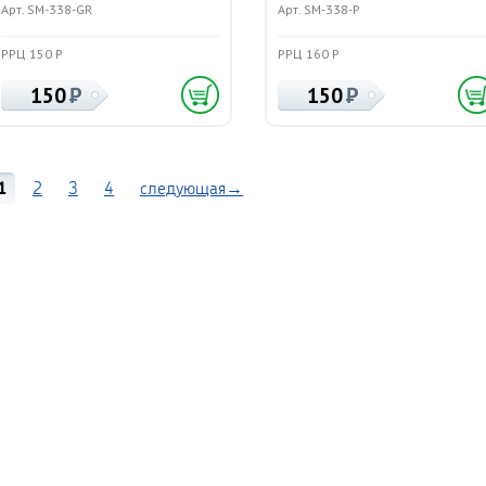
Арт. SM-338-GR
Арт. SM-338-P
РРЦ 150 Р
РРЦ 160 Р
150
150
1
2
3
4
следующая→