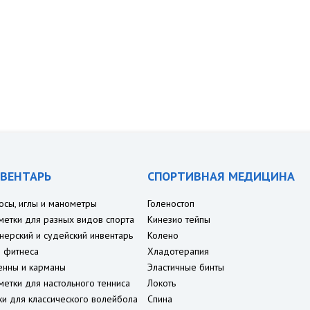
ВЕНТАРЬ
СПОРТИВНАЯ МЕДИЦИНА
осы, иглы и манометры
Голеностоп
метки для разных видов спорта
Кинезио тейпы
нерский и судейский инвентарь
Колено
 фитнеса
Хладотерапия
енны и карманы
Эластичные бинты
метки для настольного тенниса
Локоть
ки для классического волейбола
Спина