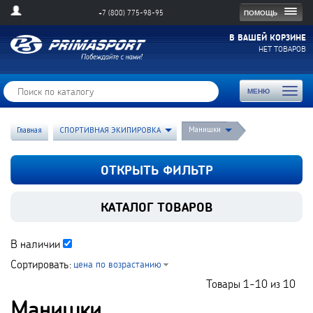
Togg
ПОМОЩЬ
+7 (800) 775-98-95
navig
В ВАШЕЙ КОРЗИНЕ
НЕТ ТОВАРОВ
Toggl
МЕНЮ
naviga
Манишки
Главная
СПОРТИВНАЯ ЭКИПИРОВКА
ОТКРЫТЬ ФИЛЬТР
КАТАЛОГ ТОВАРОВ
В наличии
Сортировать:
цена по возрастанию
Товары
1-10
из
10
Манишки