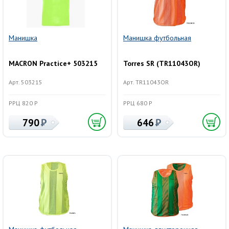
Манишка
Манишка футбольная
MACRON Practice+ 503215
Torres SR (TR11043OR)
Арт. 503215
Арт. TR11043OR
РРЦ 820 Р
РРЦ 680 Р
790
646