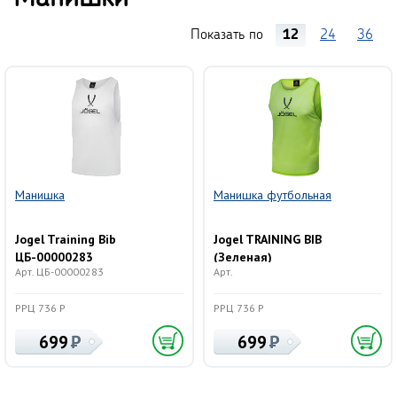
Показать по
12
24
36
Манишка
Манишка футбольная
Jogel Training Bib
Jogel TRAINING BIB
ЦБ-00000283
(Зеленая)
Арт. ЦБ-00000283
Арт.
РРЦ 736 Р
РРЦ 736 Р
699
699