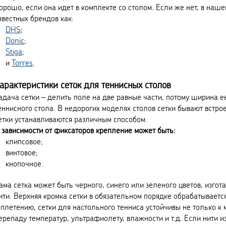
орошо, если она идет в комплекте со столом. Если же нет, в наше
звестных брендов как:
DHS
;
Donic
;
Stiga
;
и
Torres
.
арактеристики сеток для теннисных столов
адача сетки – делить поле на две равные части, потому ширина 
еннисного стола. В недорогих моделях столов сетки бывают встро
етки устанавливаются различным способом.
 зависимости от фиксаторов крепление может быть:
клипсовое;
винтовое;
кнопочное.
ама сетка может быть черного, синего или зеленого цветов, изгот
ити. Верхняя кромка сетки в обязательном порядке обрабатывает
 плетению, сетки для настольного тенниса устойчивы не только к 
ерепаду температур, ультрафиолету, влажности и т.д. Если нити и