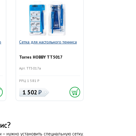
о
Сетка для настольного тенниса
Torres HOBBY TT5017
Арт. TT5017a
РРЦ 1 581 Р
1 502
нис?
ым – нужно установить специальную сетку.