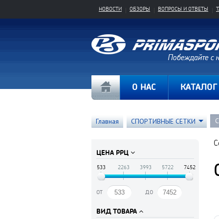
НОВОСТИ
ОБЗОРЫ
ВОПРОСЫ И ОТВЕТЫ
О НАС
КАТАЛОГ
С
Главная
СПОРТИВНЫЕ СЕТКИ
С
ЦЕНА РРЦ
533
2263
3993
5722
7452
от
до
ВИД ТОВАРА