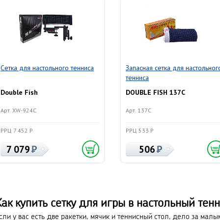
Сетка для настольного тенниса
Запасная сетка для настольног
тенниса
Double Fish
DOUBLE FISH 137C
Арт. XW-924C
Арт. 137C
РРЦ 7 452 Р
РРЦ 533 Р
7 079
506
ак купить сетку для игры в настольный тен
сли у вас есть две ракетки, мячик и теннисный стол, дело за мал