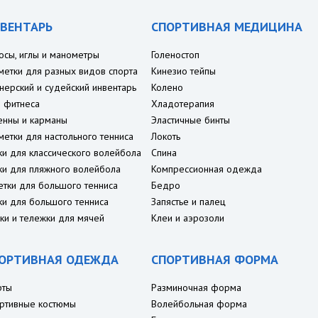
ВЕНТАРЬ
СПОРТИВНАЯ МЕДИЦИНА
осы, иглы и манометры
Голеностоп
метки для разных видов спорта
Кинезио тейпы
нерский и судейский инвентарь
Колено
 фитнеса
Хладотерапия
енны и карманы
Эластичные бинты
метки для настольного тенниса
Локоть
ки для классического волейбола
Спина
ки для пляжного волейбола
Компрессионная одежда
етки для большого тенниса
Бедро
ки для большого тенниса
Запястье и палец
ки и тележки для мячей
Клеи и аэрозоли
ОРТИВНАЯ ОДЕЖДА
СПОРТИВНАЯ ФОРМА
рты
Разминочная форма
ртивные костюмы
Волейбольная форма