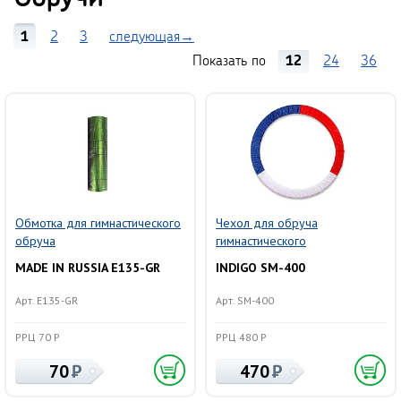
1
2
3
следующая→
Показать по
12
24
36
Обмотка для гимнастического
Чехол для обруча
обруча
гимнастического
MADE IN RUSSIA E135-GR
INDIGO SM-400
Арт. E135-GR
Арт. SM-400
РРЦ 70 Р
РРЦ 480 Р
70
470