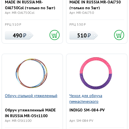
MADE IN RUSSIA MR-
MADE IN RUSSIA MR-OAl750
OAl750Col (только по 5шт)
(только по 5шт)
Арт. MR-OAl750Col
Арт. MR-OAl750
РРЦ 510 Р
РРЦ 530 Р
490
510
Обруч стальной утяжеленный
Чехол для обруча
гимнастического
Обруч утяжеленный MADE
INDIGO SM-084-PV
IN RUSSIA MR-OSt1100
Арт. MR-OSt1100
Арт. SM-084-PV
(только по 5шт)