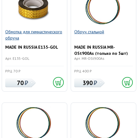
Обмотка для гимнастического
Обруч стальной
обруча
MADE IN RUSSIA E135-GOL
MADE IN RUSSIA MR-
OSt900As (только по 5шт)
Арт. E135-GOL
Арт. MR-OSt900As
РРЦ 70 Р
РРЦ 400 Р
70
390