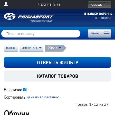
Togg
ПОМОЩЬ
+7 (800) 775-98-95
navig
В ВАШЕЙ КОРЗИНЕ
НЕТ ТОВАРОВ
Toggl
МЕНЮ
naviga
Обручи
Главная
ИНВЕНТАРЬ
ОТКРЫТЬ ФИЛЬТР
КАТАЛОГ ТОВАРОВ
В наличии
Сортировать:
цена по возрастанию
Товары
1-12
из
27
Обручи