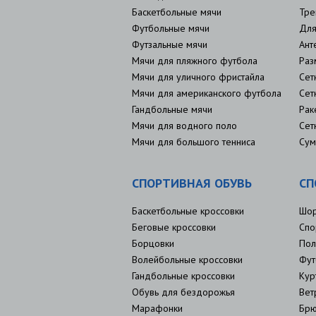
Баскетбольные мячи
Тре
Футбольные мячи
Для
Футзальные мячи
Ант
Мячи для пляжного футбола
Раз
Мячи для уличного фристайла
Сет
Мячи для американского футбола
Сет
Гандбольные мячи
Рак
Мячи для водного поло
Сет
Мячи для большого тенниса
Сум
СПОРТИВНАЯ ОБУВЬ
СП
Баскетбольные кроссовки
Шо
Беговые кроссовки
Спо
Борцовки
Пол
Волейбольные кроссовки
Фут
Гандбольные кроссовки
Кур
Обувь для бездорожья
Вет
Марафонки
Брю