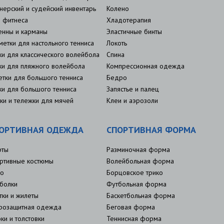
нерский и судейский инвентарь
Колено
 фитнеса
Хладотерапия
енны и карманы
Эластичные бинты
метки для настольного тенниса
Локоть
ки для классического волейбола
Спина
ки для пляжного волейбола
Компрессионная одежда
етки для большого тенниса
Бедро
ки для большого тенниса
Запястье и палец
ки и тележки для мячей
Клеи и аэрозоли
ОРТИВНАЯ ОДЕЖДА
СПОРТИВНАЯ ФОРМА
рты
Разминочная форма
ртивные костюмы
Волейбольная форма
о
Борцовское трико
болки
Футбольная форма
тки и жилеты
Баскетбольная форма
розащитная одежда
Беговая форма
ки и толстовки
Теннисная форма