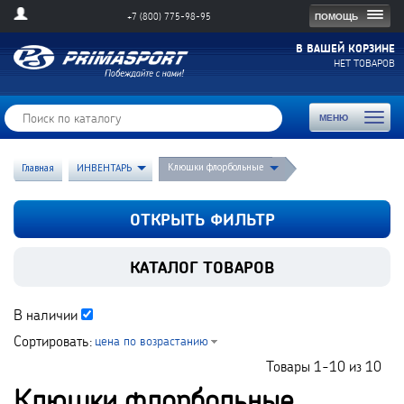
Togg
ПОМОЩЬ
+7 (800) 775-98-95
navig
В ВАШЕЙ КОРЗИНЕ
НЕТ ТОВАРОВ
Toggl
МЕНЮ
naviga
Клюшки флорбольные
Главная
ИНВЕНТАРЬ
ОТКРЫТЬ ФИЛЬТР
КАТАЛОГ ТОВАРОВ
В наличии
Сортировать:
цена по возрастанию
Товары
1-10
из
10
Клюшки флорбольные