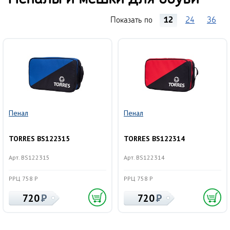
Показать по
12
24
36
Пенал
Пенал
TORRES BS122315
TORRES BS122314
Арт. BS122315
Арт. BS122314
РРЦ 758 Р
РРЦ 758 Р
720
720