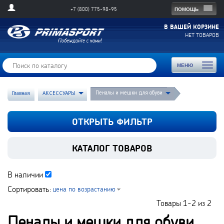
Togg
ПОМОЩЬ
+7 (800) 775-98-95
navig
В ВАШЕЙ КОРЗИНЕ
НЕТ ТОВАРОВ
Toggl
МЕНЮ
naviga
Пеналы и мешки для обуви
Главная
АКСЕССУАРЫ
ОТКРЫТЬ ФИЛЬТР
КАТАЛОГ ТОВАРОВ
В наличии
Сортировать:
цена по возрастанию
Товары
1-2
из
2
Пеналы и мешки для обуви