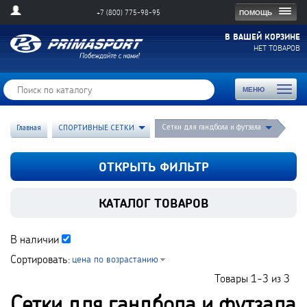
Togg
ПОМОЩЬ
+7 (800) 775-98-95
navig
В ВАШЕЙ КОРЗИНЕ
НЕТ ТОВАРОВ
Toggl
МЕНЮ
naviga
Сетки для гандбола и футзала
Главная
СПОРТИВНЫЕ СЕТКИ
ОТКРЫТЬ ФИЛЬТР
КАТАЛОГ ТОВАРОВ
В наличии
Сортировать:
цена по возрастанию
Товары
1-3
из
3
Сетки для гандбола и футзала