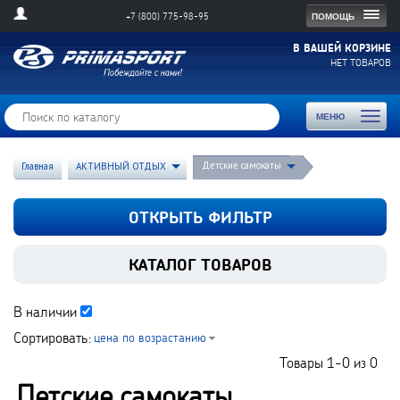
Togg
ПОМОЩЬ
+7 (800) 775-98-95
navig
В ВАШЕЙ КОРЗИНЕ
НЕТ ТОВАРОВ
Toggl
МЕНЮ
naviga
Детские самокаты
Главная
АКТИВНЫЙ ОТДЫХ
ОТКРЫТЬ ФИЛЬТР
КАТАЛОГ ТОВАРОВ
В наличии
Сортировать:
цена по возрастанию
Товары
1-0
из
0
Детские самокаты