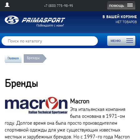
Togg
ПОМОЩЬ
+7 (800) 775-98-95
navig
В ВАШЕЙ КОРЗИНЕ
НЕТ ТОВАРОВ
Toggl
МЕНЮ
naviga
Бренды
Главная
Бренды
Macron
Эта итальянская компания
была основана в 1971-ом
году. Долгое время она была просто производителем
спортивной одежды для уже существующих известных
местных и зарубежных брендов. Но с 1997-го года Macron