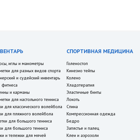
ВЕНТАРЬ
СПОРТИВНАЯ МЕДИЦИНА
осы, иглы и манометры
Голеностоп
метки для разных видов спорта
Кинезио тейпы
нерский и судейский инвентарь
Колено
 фитнеса
Хладотерапия
енны и карманы
Эластичные бинты
метки для настольного тенниса
Локоть
ки для классического волейбола
Спина
ки для пляжного волейбола
Компрессионная одежда
етки для большого тенниса
Бедро
ки для большого тенниса
Запястье и палец
ки и тележки для мячей
Клеи и аэрозоли