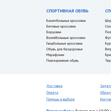
СПОРТИВНАЯ ОБУВЬ
СП
Баскетбольные кроссовки
Шо
Беговые кроссовки
Спо
Борцовки
Пол
Волейбольные кроссовки
Фут
Гандбольные кроссовки
Кур
Обувь для бездорожья
Вет
Марафонки
Брю
Повседневная обувь
Тер
Доставка
Задат
Оплата
Обрат
Помощь в выборе
Конта
Режим работы:
Будние дни с 10:00 