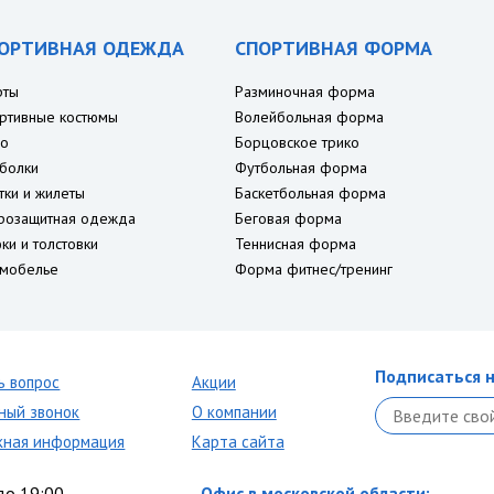
ОРТИВНАЯ ОДЕЖДА
СПОРТИВНАЯ ФОРМА
рты
Разминочная форма
ртивные костюмы
Волейбольная форма
о
Борцовское трико
болки
Футбольная форма
тки и жилеты
Баскетбольная форма
розащитная одежда
Беговая форма
ки и толстовки
Теннисная форма
мобелье
Форма фитнес/тренинг
Подписаться н
ь вопрос
Акции
ный звонок
О компании
кная информация
Карта сайта
до 19:00
Офис в московской области: