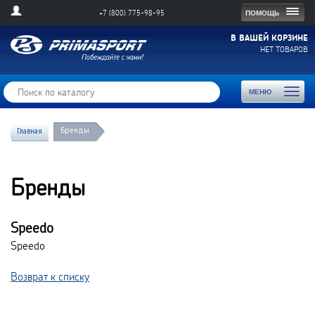
Togg
ПОМОЩЬ
+7 (800) 775-98-95
navig
В ВАШЕЙ КОРЗИНЕ
НЕТ ТОВАРОВ
Toggl
МЕНЮ
naviga
Бренды
Главная
Бренды
Speedo
Speedo
Возврат к списку