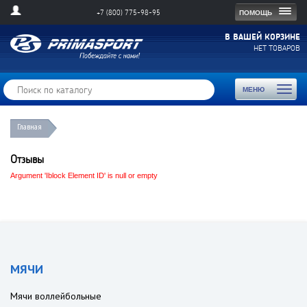
Togg
ПОМОЩЬ
+7 (800) 775-98-95
navig
В ВАШЕЙ КОРЗИНЕ
НЕТ ТОВАРОВ
Toggl
МЕНЮ
naviga
Главная
Отзывы
Argument 'Iblock Element ID' is null or empty
МЯЧИ
Мячи воллейбольные